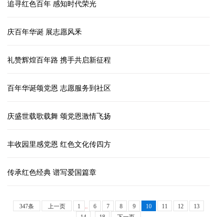
追寻红色百年 感知时代荣光
庆百年华诞 展志愿风釆
礼赞辉煌百年路 携手共启新征程
百年华诞颂党恩 志愿服务到社区
庆盛世载歌载舞 颂党恩激情飞扬
丰收园里感党恩 红色文化传四方
传承红色经典 谱写爱国篇章
347条
上一页
1
..
6
7
8
9
10
11
12
13