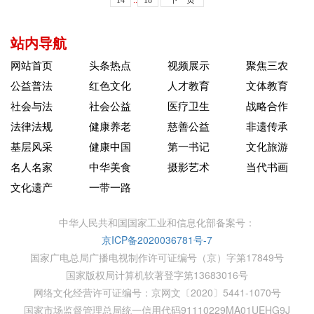
14
..
18
下一页
站内导航
网站首页
头条热点
视频展示
聚焦三农
公益普法
红色文化
人才教育
文体教育
社会与法
社会公益
医疗卫生
战略合作
法律法规
健康养老
慈善公益
非遗传承
基层风采
健康中国
第一书记
文化旅游
名人名家
中华美食
摄影艺术
当代书画
文化遗产
一带一路
中华人民共和国国家工业和信息化部备案号：
京ICP备2020036781号-7
国家广电总局广播电视制作许可证编号（京）字第17849号
国家版权局计算机软著登字第13683016号
网络文化经营许可证编号：京网文〔2020〕5441-1070号
国家市场监督管理总局统一信用代码91110229MA01UEHG9J