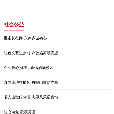
社会公益
重走长征路 永葆赤诚初心
红色文艺进乡村 欢歌热舞颂党恩
企业爱心捐赠，真情洒满校园
真情表演抒情怀 再唱山歌给党听
唱支山歌给党听 志愿风采显真情
红心向党 歌颂党恩