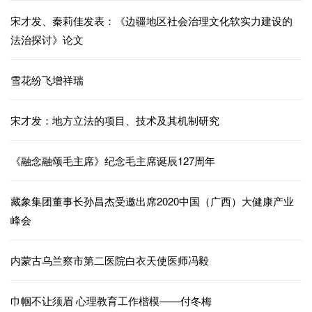
宋才发、秦莉佳发表：《边疆地区社会治理文化软实力建设的
法治探讨》论文
雪花纷飞增祥瑞
宋才发：地方立法的项目、技术及其机制研究
《融念融颂毛主席》纪念毛主席诞辰127周年
藏象集团董事长孙昌杰受邀出席2020中国（广西）大健康产业
峰会
内蒙古乌兰察市第二医院白衣天使医师冯毅
巾帼不让须眉 心理教育工作楷模——付冬梅