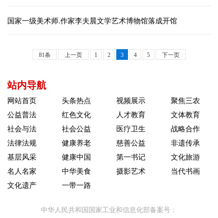
国家一级美术师.作家李夫晨文学艺术博物馆落成开馆
81条
上一页
1
2
3
4
5
下一页
站内导航
网站首页
头条热点
视频展示
聚焦三农
公益普法
红色文化
人才教育
文体教育
社会与法
社会公益
医疗卫生
战略合作
法律法规
健康养老
慈善公益
非遗传承
基层风采
健康中国
第一书记
文化旅游
名人名家
中华美食
摄影艺术
当代书画
文化遗产
一带一路
中华人民共和国国家工业和信息化部备案号：