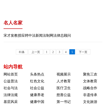
名人名家
宋才发教授应聘中法新闻法制网法律总顾问
81条
上一页
1
2
3
4
5
下一页
站内导航
网站首页
头条热点
视频展示
聚焦三农
公益普法
红色文化
人才教育
文体教育
社会与法
社会公益
医疗卫生
战略合作
法律法规
健康养老
慈善公益
非遗传承
基层风采
健康中国
第一书记
文化旅游