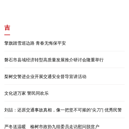
吉
擎旗踏雪巡边路 青春无悔保平安
磐石市县域经济转型高质量发展推介研讨会隆重举行
梨树交警进企业开展交通安全督导宣讲活动
文化进万家 警民同欢乐
刘喆：还原交通事故真相，像一把坚不可摧的“尖刀”| 优秀民警
严冬送温暖 榆树市政协九组委员走访慰问脱贫户