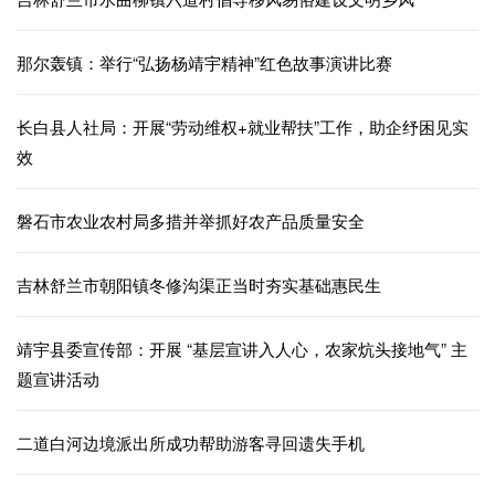
那尔轰镇：举行“弘扬杨靖宇精神”红色故事演讲比赛
长白县人社局：开展“劳动维权+就业帮扶”工作，助企纾困见实
效
磐石市农业农村局多措并举抓好农产品质量安全
吉林舒兰市朝阳镇冬修沟渠正当时夯实基础惠民生
靖宇县委宣传部：开展 “基层宣讲入人心，农家炕头接地气” 主
题宣讲活动
二道白河边境派出所成功帮助游客寻回遗失手机