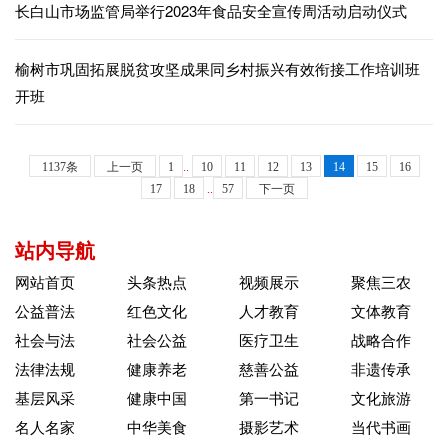
长白山市场监管局举行2023年食品安全宣传周活动启动仪式
榆树市巩固拓展脱贫攻坚成果同乡村振兴有效衔接工作培训班
开班
1137条
上一页
1
..
10
11
12
13
14
15
16
17
18
..
57
下一页
站内导航
网站首页
头条热点
视频展示
聚焦三农
公益普法
红色文化
人才教育
文体教育
社会与法
社会公益
医疗卫生
战略合作
法律法规
健康养老
慈善公益
非遗传承
基层风采
健康中国
第一书记
文化旅游
名人名家
中华美食
摄影艺术
当代书画