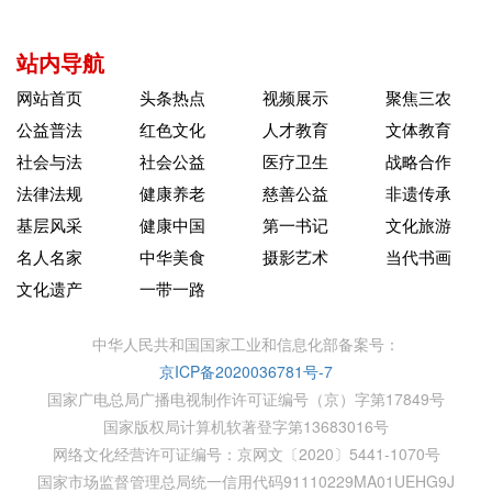
站内导航
网站首页
头条热点
视频展示
聚焦三农
公益普法
红色文化
人才教育
文体教育
社会与法
社会公益
医疗卫生
战略合作
法律法规
健康养老
慈善公益
非遗传承
基层风采
健康中国
第一书记
文化旅游
名人名家
中华美食
摄影艺术
当代书画
文化遗产
一带一路
中华人民共和国国家工业和信息化部备案号：
京ICP备2020036781号-7
国家广电总局广播电视制作许可证编号（京）字第17849号
国家版权局计算机软著登字第13683016号
网络文化经营许可证编号：京网文〔2020〕5441-1070号
国家市场监督管理总局统一信用代码91110229MA01UEHG9J