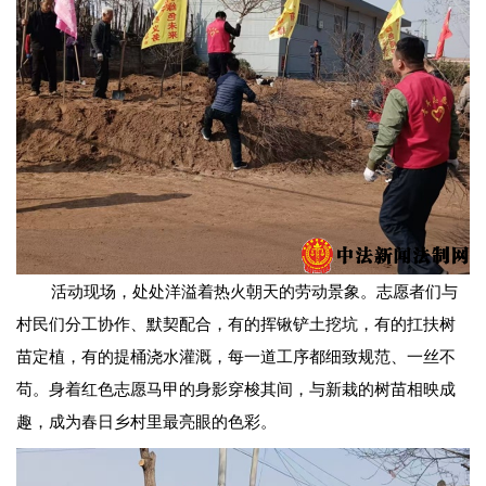
活动现场，处处洋溢着热火朝天的劳动景象。志愿者们与
村民们分工协作、默契配合，有的挥锹铲土挖坑，有的扛扶树
苗定植，有的提桶浇水灌溉，每一道工序都细致规范、一丝不
苟。身着红色志愿马甲的身影穿梭其间，与新栽的树苗相映成
趣，成为春日乡村里最亮眼的色彩。