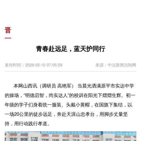
晋
青春赴远足，蓝天护同行
发布时间：2026-05-10 07:05:59
来源：中法新闻法制网
本网山西讯（调研员 高艳军） 当晨光洒满原平市实达中学
的操场，“明德启智，尚实达人”的校训在阳光下熠熠生辉。初一
年级的学子们身着统一服装、头戴小黄帽，在国旗下集结，以
一场20公里的徒步远足，奔赴天涯山忠孝台，用脚步丈量坚
持，用行动践行孝道。