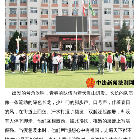
出发的号角吹响，青春的队伍向着天涯山进发。长长的队伍
像一条流动的绿色长龙，少年们的脚步声、口号声，伴着春日
的风，在街道上回荡。汗水打湿了额发，双腿泛起酸胀，却没
有人停下脚步。他们互相鼓劲、彼此搀扶，稚嫩的脸庞上写满
倔强。当疲惫袭来时，他们用“想想心中有祖国，走遍天下都不