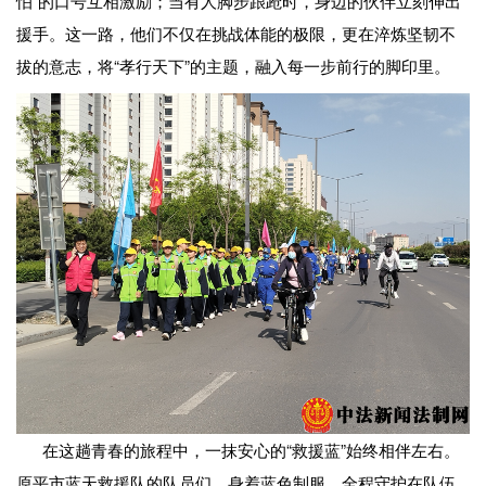
怕”的口号互相激励；当有人脚步踉跄时，身边的伙伴立刻伸出
援手。这一路，他们不仅在挑战体能的极限，更在淬炼坚韧不
拔的意志，将“孝行天下”的主题，融入每一步前行的脚印里。
在这趟青春的旅程中，一抹安心的“救援蓝”始终相伴左右。
原平市蓝天救援队的队员们，身着蓝色制服，全程守护在队伍