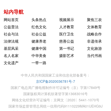
站内导航
网站首页
头条热点
视频展示
聚焦三农
公益普法
红色文化
人才教育
文体教育
社会与法
社会公益
医疗卫生
战略合作
法律法规
健康养老
慈善公益
非遗传承
基层风采
健康中国
第一书记
文化旅游
名人名家
中华美食
摄影艺术
当代书画
文化遗产
一带一路
中华人民共和国国家工业和信息化部备案号：
京ICP备2020036781号-7
国家广电总局广播电视制作许可证编号（京）字第17849号
国家版权局计算机软著登字第13683016号
网络文化经营许可证编号：京网文〔2020〕5441-1070号
国家市场监督管理总局统一信用代码91110229MA01UEHG9J