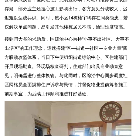
存疑，部分业主还担心施工影响出行，各方意见分歧较大，迟
迟难以达成共识。同时，该小区14栋楼宇均存在同类隐患，若
仅解决单点问题，易引发其他楼栋居民不满，治理难度较高。
接到闫大爷的求助后，区综治中心秉持“小事不出社区、大事不
出辖区”的工作理念，迅速搭建“区—街道—社区—专业力量”四
方联动攻坚体系，当日下午便组织街道综治中心、区住建部门
开展现场勘查。经现场核查研判，住建部门出具专业勘查意
见，明确需进行整体换管。与此同时，区综治中心同步调度社
区网格员全面摸排住户诉求与民情，并督促物业提前筹备施工
前期事宜，为后续工作顺利推进打好基础。