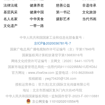
法律法规
健康养老
慈善公益
非遗传承
基层风采
健康中国
第一书记
文化旅游
名人名家
中华美食
摄影艺术
当代书画
文化遗产
一带一路
中华人民共和国国家工业和信息化部备案号：
京ICP备2020036781号-7
国家广电总局广播电视制作许可证编号（京）字第17849号
国家版权局计算机软著登字第13683016号
网络文化经营许可证编号：京网文〔2020〕5441-1070号
国家市场监督管理总局统一信用代码91110229MA01UEHG9J
官方网址：www.zfxwfzw.com 监督电话：010-86208448
投稿邮箱：ywg70420@126.com
授权运营单位：菲力克(北京)国际文化传媒有限公司
地址：北京市西城区复兴门内大街45号院
中华人民共和国国家版权局统一监制国作登字-2023-F-00110881
京公网安备 11010202010554号