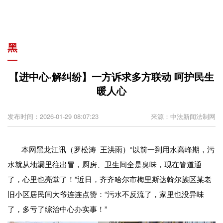
黑
【进中心·解纠纷】一方诉求多方联动 呵护民生
暖人心
发布时间：2026-01-29 08:07:23
来源：中法新闻法制网
本网黑龙江讯（罗松涛 王洪雨）“以前一到用水高峰期，污
水就从地漏里往出冒，厨房、卫生间全是臭味，现在管道通
了，心里也亮堂了！”近日，齐齐哈尔市梅里斯达斡尔族区某老
旧小区居民闫大爷连连点赞：“污水不反流了，家里也没异味
了，多亏了综治中心办实事！”